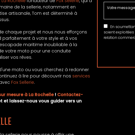
à La Rochelle
fondateur de
Fox Sellerie
, qui a
maine de la sellerie, notamment en
rtise artisanale, Tom est déterminé à
ssus.
En soumettant 
e chaque projet et nous nous efforçons
soient exploitées
relation commerci
parfaitement à votre style et à vos
escapade maritime inoubliable à la
u de votre moto pour une conduite
iser vos rêves.
e, d'une moto ou vous cherchez à redonner
ontinuez à lire pour découvrir nos
services
r avec
Fox Sellerie
.
 sur mesure à La Rochelle
!
Contactez-
t et laissez-nous vous guider vers un
ELLE
la sellerie nous pousse à offrir une