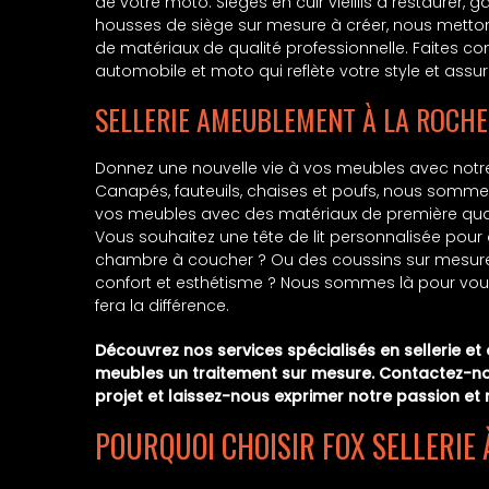
de votre moto. Sièges en cuir vieillis à restaurer, g
housses de siège sur mesure à créer, nous mettons
de matériaux de qualité professionnelle. Faites con
automobile et moto qui reflète votre style et assure
SELLERIE AMEUBLEMENT À LA ROCHE
Donnez une nouvelle vie à vos meubles avec notre
Canapés, fauteuils, chaises et poufs, nous somm
vos meubles avec des matériaux de première qualité 
Vous souhaitez une tête de lit personnalisée pour
chambre à coucher ? Ou des coussins sur mesure po
confort et esthétisme ? Nous sommes là pour vous o
fera la différence.
Découvrez nos services spécialisés en sellerie et
meubles un traitement sur mesure. Contactez-nou
projet et laissez-nous exprimer notre passion et 
POURQUOI CHOISIR FOX SELLERIE 